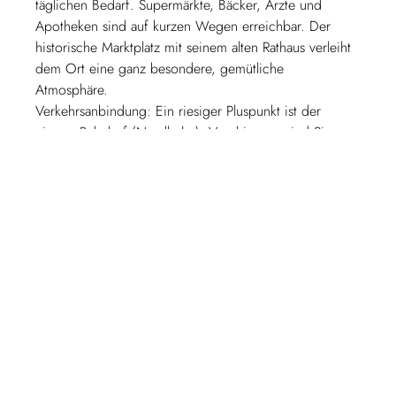
täglichen Bedarf. Supermärkte, Bäcker, Ärzte und
Apotheken sind auf kurzen Wegen erreichbar. Der
historische Marktplatz mit seinem alten Rathaus verleiht
dem Ort eine ganz besondere, gemütliche
Atmosphäre.
Verkehrsanbindung: Ein riesiger Pluspunkt ist der
eigene Bahnhof (Nordbahn). Von hier aus sind Sie
ideal angebunden und erreichen Elmshorn oder
Hamburg bequem mit dem Zug – perfekt für Pendler!
Auch die Autobahn A23 ist nur wenige Autominuten
entfernt.
Freizeit & Natur: Die weite, flache Marschlandschaft
rund um Krempe, die Nähe zur Stör und zur Elbe laden
zu ausgedehnten Spaziergängen oder Fahrradtouren
ein. Hier beginnt die Erholung direkt vor der Haustür.